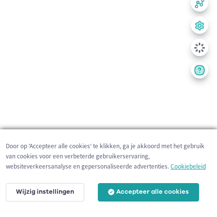
Door op 'Accepteer alle cookies' te klikken, ga je akkoord met het gebruik
van cookies voor een verbeterde gebruikerservaring,
websiteverkeersanalyse en gepersonaliseerde advertenties.
Cookiebeleid
Wijzig instellingen
Accepteer alle cookies
200 m
©
OpenStreetMap
contributors,
Tracestrack