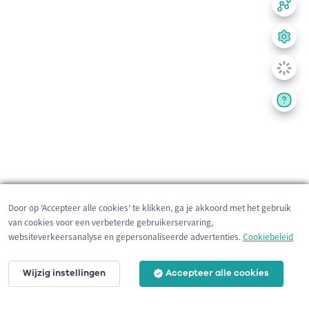
Door op 'Accepteer alle cookies' te klikken, ga je akkoord met het gebruik
van cookies voor een verbeterde gebruikerservaring,
websiteverkeersanalyse en gepersonaliseerde advertenties.
Cookiebeleid
Wijzig instellingen
Accepteer alle cookies
200 m
©
OpenStreetMap
contributors,
Tracestrack