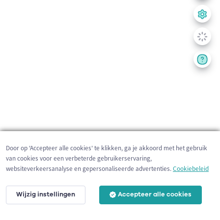
Door op 'Accepteer alle cookies' te klikken, ga je akkoord met het gebruik
van cookies voor een verbeterde gebruikerservaring,
websiteverkeersanalyse en gepersonaliseerde advertenties.
Cookiebeleid
Wijzig instellingen
Accepteer alle cookies
200 m
©
OpenStreetMap
contributors,
Tracestrack