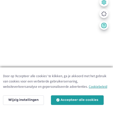
Door op 'Accepteer alle cookies' te klikken, ga je akkoord met het gebruik
van cookies voor een verbeterde gebruikerservaring,
websiteverkeersanalyse en gepersonaliseerde advertenties.
Cookiebeleid
Wijzig instellingen
Accepteer alle cookies
200 m
©
OpenStreetMap
contributors,
Tracestrack