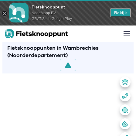
Fietsknooppunt
Bekijk
NodeMapp BV
GRATIS - In Google Play
Fietsknooppunten in Wambrechies
(Noorderdepartement)