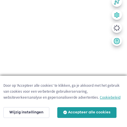
Door op 'Accepteer alle cookies' te klikken, ga je akkoord met het gebruik
van cookies voor een verbeterde gebruikerservaring,
websiteverkeersanalyse en gepersonaliseerde advertenties.
Cookiebeleid
Wijzig instellingen
Accepteer alle cookies
200 m
©
OpenStreetMap
contributors,
Tracestrack