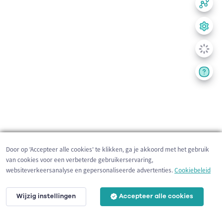
Door op 'Accepteer alle cookies' te klikken, ga je akkoord met het gebruik
van cookies voor een verbeterde gebruikerservaring,
websiteverkeersanalyse en gepersonaliseerde advertenties.
Cookiebeleid
Wijzig instellingen
Accepteer alle cookies
200 m
©
OpenStreetMap
contributors,
Tracestrack