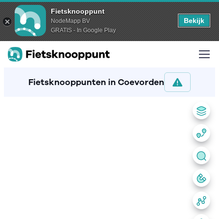
Fietsknooppunt
Bekijk
NodeMapp BV
GRATIS - In Google Play
Fietsknooppunten in Coevorden