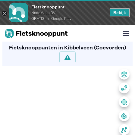
Fietsknooppunt
Bekijk
NodeMapp BV
GRATIS - In Google Play
Fietsknooppunten in Kibbelveen (Coevorden)