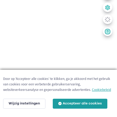
Door op 'Accepteer alle cookies' te klikken, ga je akkoord met het gebruik
van cookies voor een verbeterde gebruikerservaring,
websiteverkeersanalyse en gepersonaliseerde advertenties.
Cookiebeleid
Wijzig instellingen
Accepteer alle cookies
200 m
©
OpenStreetMap
contributors,
Tracestrack