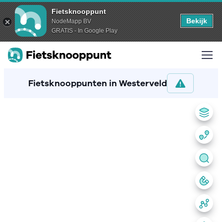
Fietsknooppunt
Bekijk
NodeMapp BV
GRATIS - In Google Play
Fietsknooppunten in Westerveld