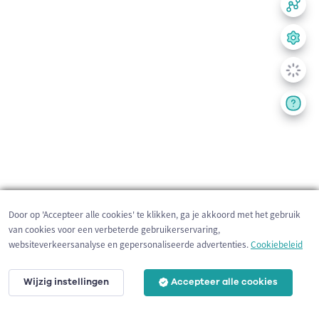
Door op 'Accepteer alle cookies' te klikken, ga je akkoord met het gebruik
van cookies voor een verbeterde gebruikerservaring,
websiteverkeersanalyse en gepersonaliseerde advertenties.
Cookiebeleid
Wijzig instellingen
Accepteer alle cookies
200 m
©
OpenStreetMap
contributors,
Tracestrack