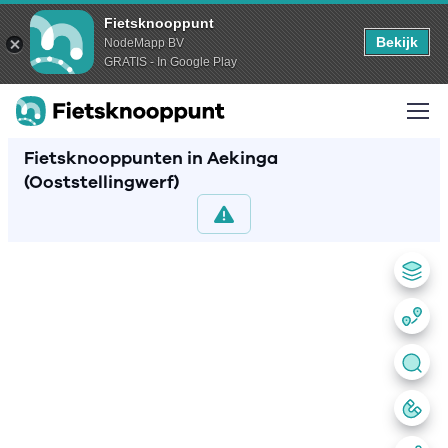
Fietsknooppunt
Bekijk
NodeMapp BV
GRATIS - In Google Play
Fietsknooppunten in Aekinga
(Ooststellingwerf)