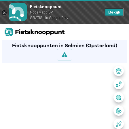
Fietsknooppunt
Bekijk
NodeMapp BV
GRATIS - In Google Play
Fietsknooppunten in Selmien (Opsterland)