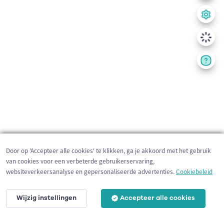
Door op 'Accepteer alle cookies' te klikken, ga je akkoord met het gebruik
van cookies voor een verbeterde gebruikerservaring,
websiteverkeersanalyse en gepersonaliseerde advertenties.
Cookiebeleid
Wijzig instellingen
Accepteer alle cookies
200 m
©
OpenStreetMap
contributors,
Tracestrack