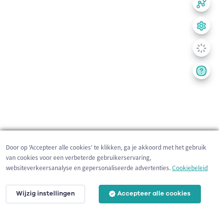
Door op 'Accepteer alle cookies' te klikken, ga je akkoord met het gebruik
van cookies voor een verbeterde gebruikerservaring,
websiteverkeersanalyse en gepersonaliseerde advertenties.
Cookiebeleid
Wijzig instellingen
Accepteer alle cookies
200 m
©
OpenStreetMap
contributors,
Tracestrack