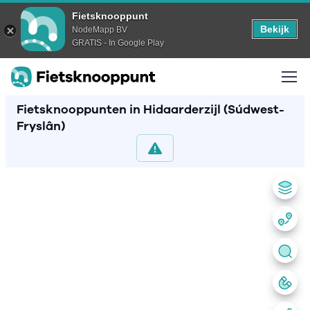
Fietsknooppunt
Bekijk
NodeMapp BV
GRATIS - In Google Play
Fietsknooppunten in Hidaarderzijl (Súdwest-
Fryslân)