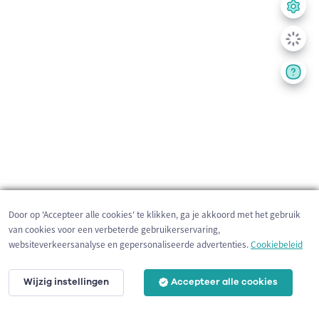
Door op 'Accepteer alle cookies' te klikken, ga je akkoord met het gebruik
van cookies voor een verbeterde gebruikerservaring,
websiteverkeersanalyse en gepersonaliseerde advertenties.
Cookiebeleid
Wijzig instellingen
Accepteer alle cookies
200 m
©
OpenStreetMap
contributors,
Tracestrack