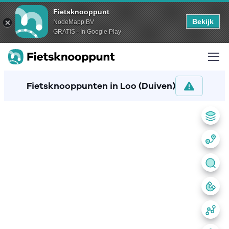
Fietsknooppunt
Bekijk
NodeMapp BV
GRATIS - In Google Play
Fietsknooppunten in Loo (Duiven)