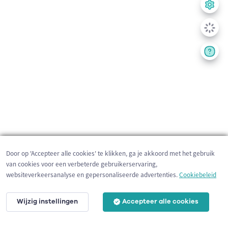
Door op 'Accepteer alle cookies' te klikken, ga je akkoord met het gebruik
van cookies voor een verbeterde gebruikerservaring,
websiteverkeersanalyse en gepersonaliseerde advertenties.
Cookiebeleid
Wijzig instellingen
Accepteer alle cookies
200 m
©
OpenStreetMap
contributors,
Tracestrack