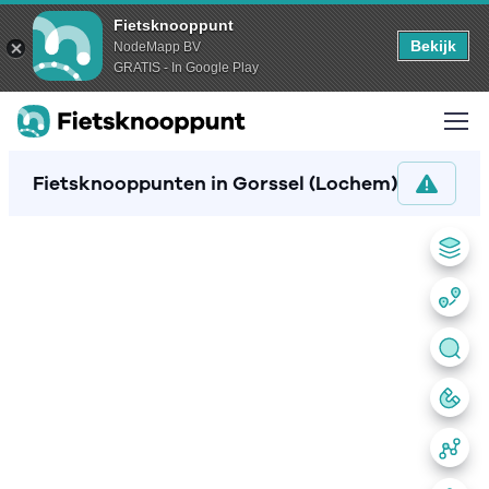
Fietsknooppunt
Bekijk
NodeMapp BV
GRATIS - In Google Play
Fietsknooppunten in Gorssel (Lochem)