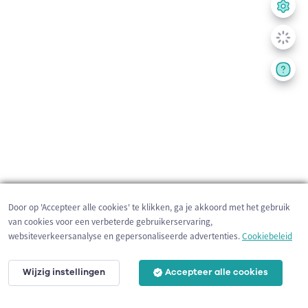
Door op 'Accepteer alle cookies' te klikken, ga je akkoord met het gebruik
van cookies voor een verbeterde gebruikerservaring,
websiteverkeersanalyse en gepersonaliseerde advertenties.
Cookiebeleid
Wijzig instellingen
Accepteer alle cookies
200 m
©
OpenStreetMap
contributors,
Tracestrack