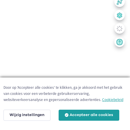
Door op 'Accepteer alle cookies' te klikken, ga je akkoord met het gebruik
van cookies voor een verbeterde gebruikerservaring,
websiteverkeersanalyse en gepersonaliseerde advertenties.
Cookiebeleid
Wijzig instellingen
Accepteer alle cookies
200 m
©
OpenStreetMap
contributors,
Tracestrack