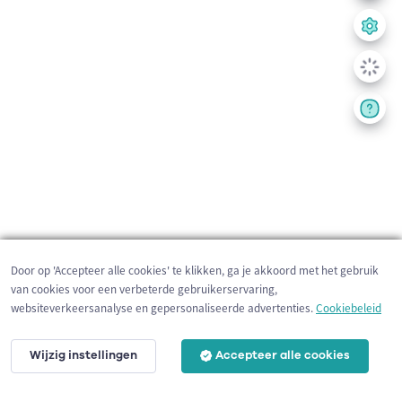
Door op 'Accepteer alle cookies' te klikken, ga je akkoord met het gebruik
van cookies voor een verbeterde gebruikerservaring,
websiteverkeersanalyse en gepersonaliseerde advertenties.
Cookiebeleid
Wijzig instellingen
Accepteer alle cookies
200 m
©
OpenStreetMap
contributors,
Tracestrack