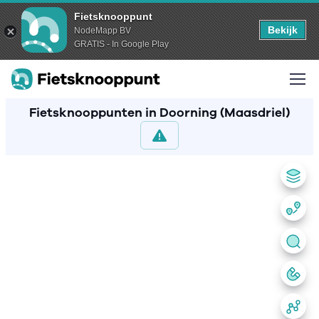
Fietsknooppunt
Bekijk
NodeMapp BV
GRATIS - In Google Play
Fietsknooppunten in Doorning (Maasdriel)