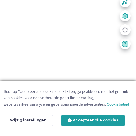
Door op 'Accepteer alle cookies' te klikken, ga je akkoord met het gebruik
van cookies voor een verbeterde gebruikerservaring,
websiteverkeersanalyse en gepersonaliseerde advertenties.
Cookiebeleid
Wijzig instellingen
Accepteer alle cookies
200 m
©
OpenStreetMap
contributors,
Tracestrack