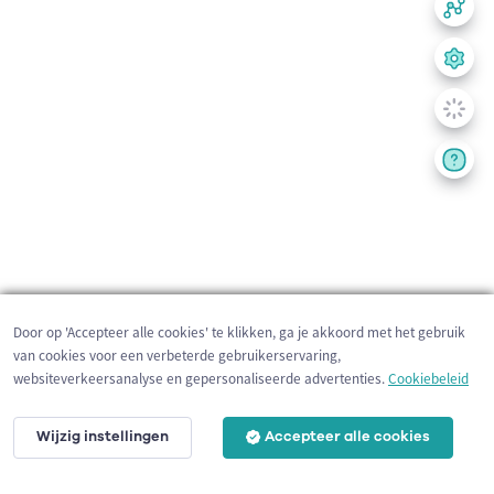
Door op 'Accepteer alle cookies' te klikken, ga je akkoord met het gebruik
van cookies voor een verbeterde gebruikerservaring,
websiteverkeersanalyse en gepersonaliseerde advertenties.
Cookiebeleid
Wijzig instellingen
Accepteer alle cookies
200 m
©
OpenStreetMap
contributors,
Tracestrack