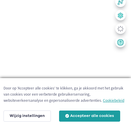
Door op 'Accepteer alle cookies' te klikken, ga je akkoord met het gebruik
van cookies voor een verbeterde gebruikerservaring,
websiteverkeersanalyse en gepersonaliseerde advertenties.
Cookiebeleid
Wijzig instellingen
Accepteer alle cookies
200 m
©
OpenStreetMap
contributors,
Tracestrack