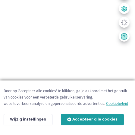
Door op 'Accepteer alle cookies' te klikken, ga je akkoord met het gebruik
van cookies voor een verbeterde gebruikerservaring,
websiteverkeersanalyse en gepersonaliseerde advertenties.
Cookiebeleid
Wijzig instellingen
Accepteer alle cookies
200 m
©
OpenStreetMap
contributors,
Tracestrack