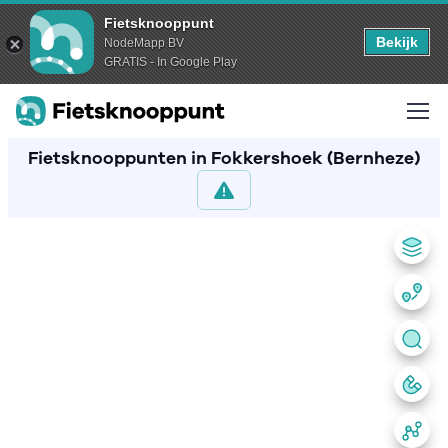
Fietsknooppunt
Bekijk
NodeMapp BV
GRATIS - In Google Play
Fietsknooppunten in Fokkershoek (Bernheze)