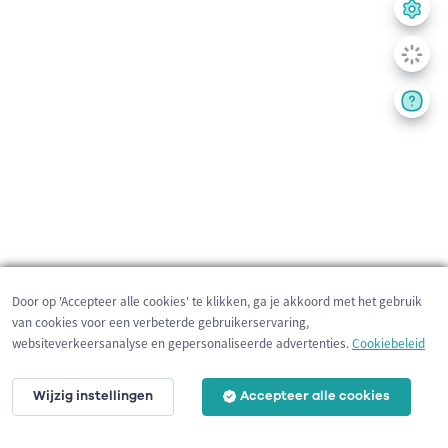
Door op 'Accepteer alle cookies' te klikken, ga je akkoord met het gebruik
van cookies voor een verbeterde gebruikerservaring,
websiteverkeersanalyse en gepersonaliseerde advertenties.
Cookiebeleid
Wijzig instellingen
Accepteer alle cookies
200 m
©
OpenStreetMap
contributors,
Tracestrack