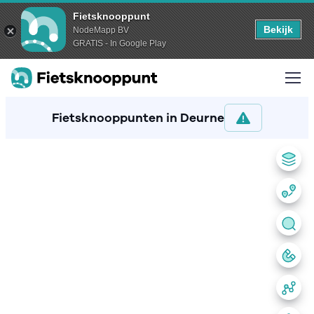
Fietsknooppunt
Bekijk
NodeMapp BV
GRATIS - In Google Play
Fietsknooppunten in Deurne