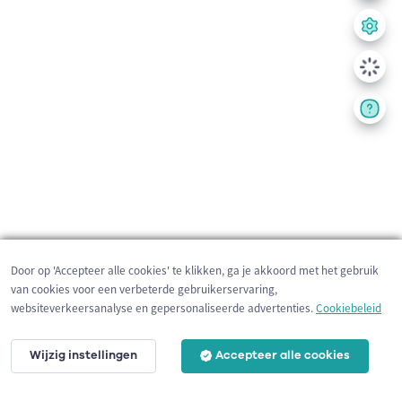
Door op 'Accepteer alle cookies' te klikken, ga je akkoord met het gebruik
van cookies voor een verbeterde gebruikerservaring,
websiteverkeersanalyse en gepersonaliseerde advertenties.
Cookiebeleid
Wijzig instellingen
Accepteer alle cookies
200 m
©
OpenStreetMap
contributors,
Tracestrack