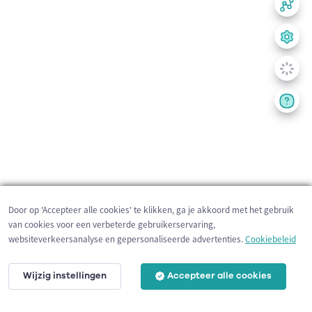
Door op 'Accepteer alle cookies' te klikken, ga je akkoord met het gebruik
van cookies voor een verbeterde gebruikerservaring,
websiteverkeersanalyse en gepersonaliseerde advertenties.
Cookiebeleid
Wijzig instellingen
Accepteer alle cookies
200 m
©
OpenStreetMap
contributors,
Tracestrack