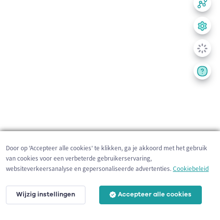
Door op 'Accepteer alle cookies' te klikken, ga je akkoord met het gebruik
van cookies voor een verbeterde gebruikerservaring,
websiteverkeersanalyse en gepersonaliseerde advertenties.
Cookiebeleid
Wijzig instellingen
Accepteer alle cookies
200 m
©
OpenStreetMap
contributors,
Tracestrack