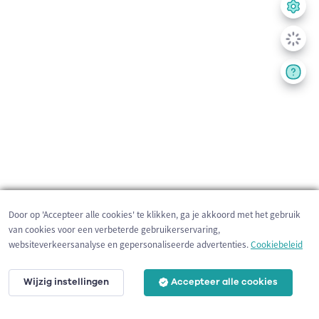
Door op 'Accepteer alle cookies' te klikken, ga je akkoord met het gebruik
van cookies voor een verbeterde gebruikerservaring,
websiteverkeersanalyse en gepersonaliseerde advertenties.
Cookiebeleid
Wijzig instellingen
Accepteer alle cookies
200 m
©
OpenStreetMap
contributors,
Tracestrack