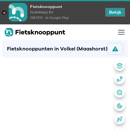
Fietsknooppunt
Bekijk
NodeMapp BV
GRATIS - In Google Play
Fietsknooppunten in Volkel (Maashorst)