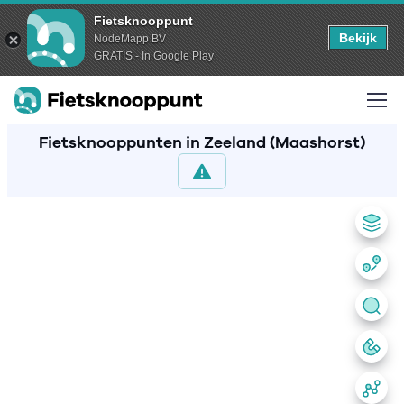
Fietsknooppunt
Bekijk
NodeMapp BV
GRATIS - In Google Play
Fietsknooppunten in Zeeland (Maashorst)