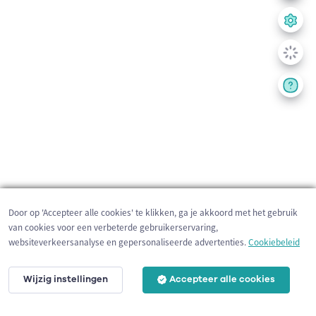
Door op 'Accepteer alle cookies' te klikken, ga je akkoord met het gebruik
van cookies voor een verbeterde gebruikerservaring,
websiteverkeersanalyse en gepersonaliseerde advertenties.
Cookiebeleid
Wijzig instellingen
Accepteer alle cookies
200 m
©
OpenStreetMap
contributors,
Tracestrack