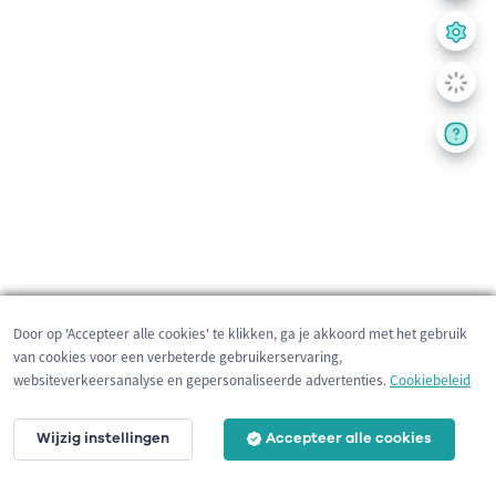
Door op 'Accepteer alle cookies' te klikken, ga je akkoord met het gebruik
van cookies voor een verbeterde gebruikerservaring,
websiteverkeersanalyse en gepersonaliseerde advertenties.
Cookiebeleid
Wijzig instellingen
Accepteer alle cookies
200 m
©
OpenStreetMap
contributors,
Tracestrack