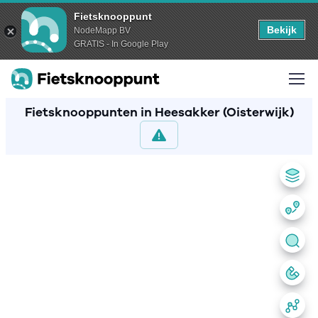
Fietsknooppunt
Bekijk
NodeMapp BV
GRATIS - In Google Play
Fietsknooppunten in Heesakker (Oisterwijk)