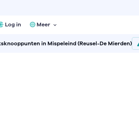
Log in
Meer
tsknooppunten in Mispeleind (Reusel-De Mierden)