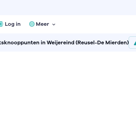
Log in
Meer
tsknooppunten in Weijereind (Reusel-De Mierden)