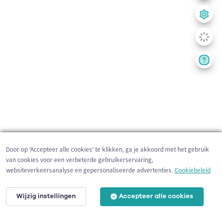
Door op 'Accepteer alle cookies' te klikken, ga je akkoord met het gebruik
van cookies voor een verbeterde gebruikerservaring,
websiteverkeersanalyse en gepersonaliseerde advertenties.
Cookiebeleid
Wijzig instellingen
Accepteer alle cookies
200 m
©
OpenStreetMap
contributors,
Tracestrack