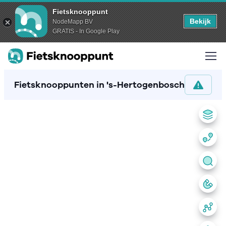
Fietsknooppunt
Bekijk
NodeMapp BV
GRATIS - In Google Play
Fietsknooppunten in 's-Hertogenbosch