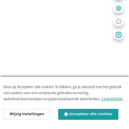
Door op 'Accepteer alle cookies' te klikken, ga je akkoord met het gebruik
van cookies voor een verbeterde gebruikerservaring,
websiteverkeersanalyse en gepersonaliseerde advertenties.
Cookiebeleid
Wijzig instellingen
Accepteer alle cookies
200 m
©
OpenStreetMap
contributors,
Tracestrack