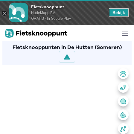
Fietsknooppunt
Bekijk
NodeMapp BV
GRATIS - In Google Play
Fietsknooppunten in De Hutten (Someren)