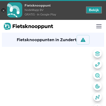
Fietsknooppunt
Bekijk
NodeMapp BV
GRATIS - In Google Play
Fietsknooppunten in Zundert