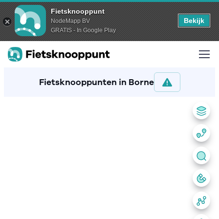
Fietsknooppunt
Bekijk
NodeMapp BV
GRATIS - In Google Play
Fietsknooppunten in Borne