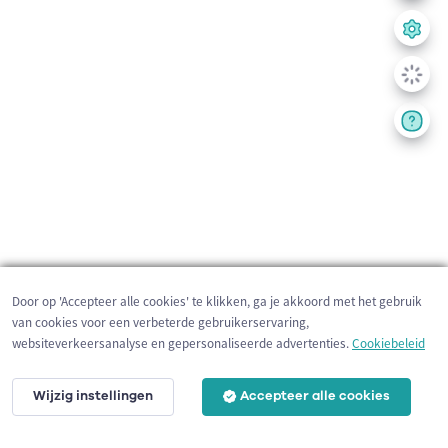
Door op 'Accepteer alle cookies' te klikken, ga je akkoord met het gebruik
van cookies voor een verbeterde gebruikerservaring,
websiteverkeersanalyse en gepersonaliseerde advertenties.
Cookiebeleid
Wijzig instellingen
Accepteer alle cookies
200 m
©
OpenStreetMap
contributors,
Tracestrack