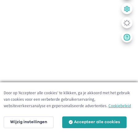
Door op 'Accepteer alle cookies' te klikken, ga je akkoord met het gebruik
van cookies voor een verbeterde gebruikerservaring,
websiteverkeersanalyse en gepersonaliseerde advertenties.
Cookiebeleid
Wijzig instellingen
Accepteer alle cookies
200 m
©
OpenStreetMap
contributors,
Tracestrack