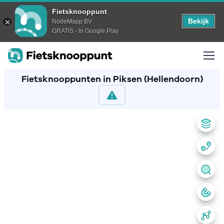
Fietsknooppunt
Bekijk
NodeMapp BV
GRATIS - In Google Play
Fietsknooppunten in Piksen (Hellendoorn)