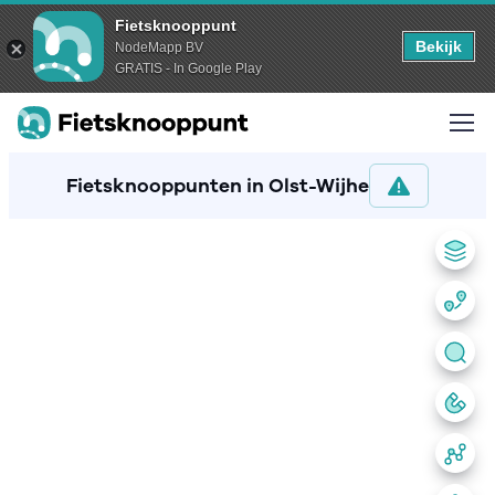
Fietsknooppunt
Bekijk
NodeMapp BV
GRATIS - In Google Play
Fietsknooppunten in Olst-Wijhe