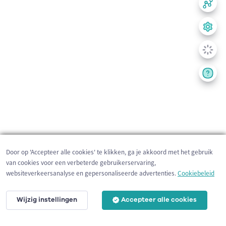
Door op 'Accepteer alle cookies' te klikken, ga je akkoord met het gebruik
van cookies voor een verbeterde gebruikerservaring,
websiteverkeersanalyse en gepersonaliseerde advertenties.
Cookiebeleid
Wijzig instellingen
Accepteer alle cookies
200 m
©
OpenStreetMap
contributors,
Tracestrack