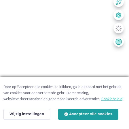
Door op 'Accepteer alle cookies' te klikken, ga je akkoord met het gebruik
van cookies voor een verbeterde gebruikerservaring,
websiteverkeersanalyse en gepersonaliseerde advertenties.
Cookiebeleid
Wijzig instellingen
Accepteer alle cookies
200 m
©
OpenStreetMap
contributors,
Tracestrack