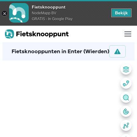
Fietsknooppunt
Bekijk
NodeMapp BV
GRATIS - In Google Play
Fietsknooppunten in Enter (Wierden)