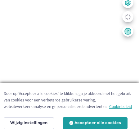
Door op 'Accepteer alle cookies' te klikken, ga je akkoord met het gebruik
van cookies voor een verbeterde gebruikerservaring,
websiteverkeersanalyse en gepersonaliseerde advertenties.
Cookiebeleid
Wijzig instellingen
Accepteer alle cookies
200 m
©
OpenStreetMap
contributors,
Tracestrack