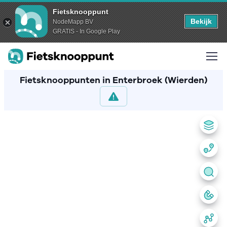
Fietsknooppunt
Bekijk
NodeMapp BV
GRATIS - In Google Play
Fietsknooppunten in Enterbroek (Wierden)