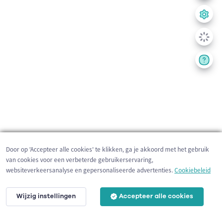
Door op 'Accepteer alle cookies' te klikken, ga je akkoord met het gebruik
van cookies voor een verbeterde gebruikerservaring,
websiteverkeersanalyse en gepersonaliseerde advertenties.
Cookiebeleid
Wijzig instellingen
Accepteer alle cookies
200 m
©
OpenStreetMap
contributors,
Tracestrack