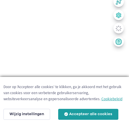
Door op 'Accepteer alle cookies' te klikken, ga je akkoord met het gebruik
van cookies voor een verbeterde gebruikerservaring,
websiteverkeersanalyse en gepersonaliseerde advertenties.
Cookiebeleid
Wijzig instellingen
Accepteer alle cookies
200 m
©
OpenStreetMap
contributors,
Tracestrack