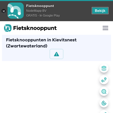
Fietsknooppunt
Bekijk
NodeMapp BV
GRATIS - In Google Play
Fietsknooppunten in Kievitsnest
(Zwartewaterland)