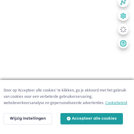
Door op 'Accepteer alle cookies' te klikken, ga je akkoord met het gebruik
van cookies voor een verbeterde gebruikerservaring,
websiteverkeersanalyse en gepersonaliseerde advertenties.
Cookiebeleid
Wijzig instellingen
Accepteer alle cookies
200 m
©
OpenStreetMap
contributors,
Tracestrack