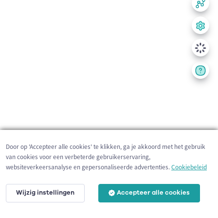
Door op 'Accepteer alle cookies' te klikken, ga je akkoord met het gebruik
van cookies voor een verbeterde gebruikerservaring,
websiteverkeersanalyse en gepersonaliseerde advertenties.
Cookiebeleid
Wijzig instellingen
Accepteer alle cookies
200 m
©
OpenStreetMap
contributors,
Tracestrack