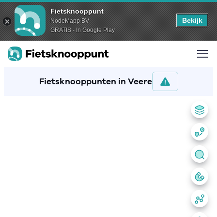
Fietsknooppunt
Bekijk
NodeMapp BV
GRATIS - In Google Play
Fietsknooppunten in Veere