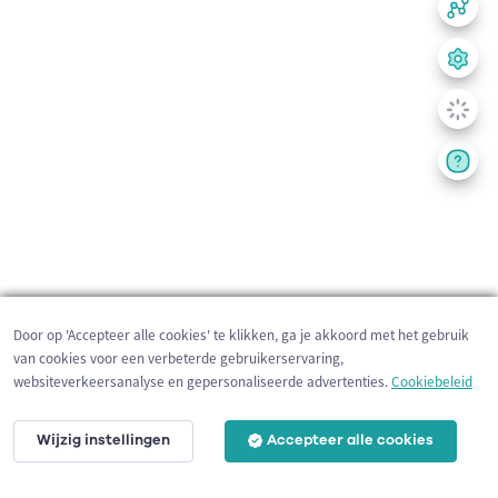
Door op 'Accepteer alle cookies' te klikken, ga je akkoord met het gebruik
van cookies voor een verbeterde gebruikerservaring,
websiteverkeersanalyse en gepersonaliseerde advertenties.
Cookiebeleid
Wijzig instellingen
Accepteer alle cookies
200 m
©
OpenStreetMap
contributors,
Tracestrack