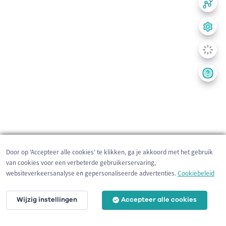
Door op 'Accepteer alle cookies' te klikken, ga je akkoord met het gebruik
van cookies voor een verbeterde gebruikerservaring,
websiteverkeersanalyse en gepersonaliseerde advertenties.
Cookiebeleid
Wijzig instellingen
Accepteer alle cookies
200 m
©
OpenStreetMap
contributors,
Tracestrack