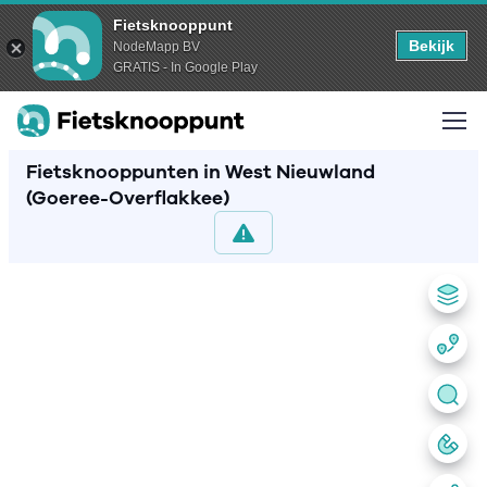
Fietsknooppunt
Bekijk
NodeMapp BV
GRATIS - In Google Play
Fietsknooppunten in West Nieuwland
(Goeree-Overflakkee)