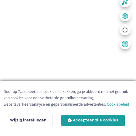
Door op 'Accepteer alle cookies' te klikken, ga je akkoord met het gebruik
van cookies voor een verbeterde gebruikerservaring,
websiteverkeersanalyse en gepersonaliseerde advertenties.
Cookiebeleid
Wijzig instellingen
Accepteer alle cookies
200 m
©
OpenStreetMap
contributors,
Tracestrack